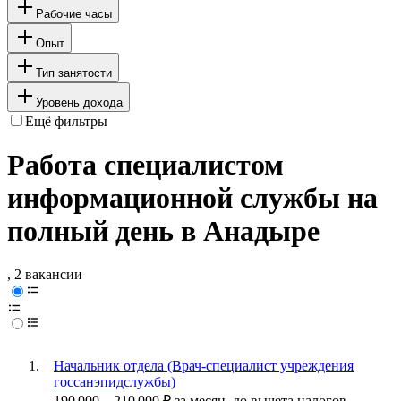
Рабочие часы
Опыт
Тип занятости
Уровень дохода
Ещё фильтры
Работа специалистом
информационной службы на
полный день в Анадыре
, 2 вакансии
Начальник отдела (Врач-специалист учреждения
госсанэпидслужбы)
190 000
–
210 000
₽
за месяц,
до вычета налогов