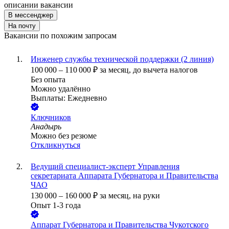
описании вакансии
В мессенджер
На почту
Вакансии по похожим запросам
Инженер службы технической поддержки (2 линия)
100 000
–
110 000
₽
за месяц,
до вычета налогов
Без опыта
Можно удалённо
Выплаты: Ежедневно
Ключников
Анадырь
Можно без резюме
Откликнуться
Ведущий специалист-эксперт Управления
секретариата Аппарата Губернатора и Правительства
ЧАО
130 000
–
160 000
₽
за месяц,
на руки
Опыт 1-3 года
Аппарат Губернатора и Правительства Чукотского