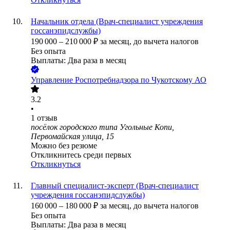
Начальник отдела (Врач-специалист учреждения
госсанэпидслужбы)
190 000
–
210 000
₽
за месяц,
до вычета налогов
Без опыта
Выплаты: Два раза в месяц
Управление Роспотребнадзора по Чукотскому АО
3.2
•
1
отзыв
посёлок городского типа Угольные Копи,
Первомайская улица, 15
Можно без резюме
Откликнитесь среди первых
Откликнуться
Главный специалист-эксперт (Врач-специалист
учреждения госсанэпидслужбы)
160 000
–
180 000
₽
за месяц,
до вычета налогов
Без опыта
Выплаты: Два раза в месяц