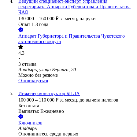
Ведущий специалист-эксперт Управления
секретариата Аппарата Губернатора и Правительства
ЧАО
130 000
–
160 000
₽
за месяц,
на руки
Опыт 1-3 года
Аппарат Губернатора и Правительства Чукотского
автономного округа
4.3
•
3
отзыва
Анадырь, улица Беринга, 20
Можно без резюме
Откликнуться
Инженер-конструктор БПЛА
100 000
–
110 000
₽
за месяц,
до вычета налогов
Без опыта
Выплаты: Ежедневно
Ключников
Анадырь
Откликнитесь среди первых