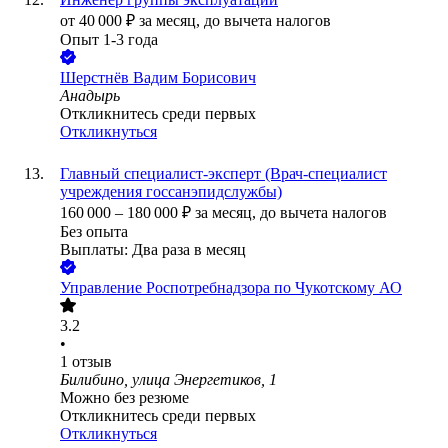
от
40 000
₽
за месяц,
до вычета налогов
Опыт 1-3 года
Шерстнёв Вадим Борисович
Анадырь
Откликнитесь среди первых
Откликнуться
Главный специалист-эксперт (Врач-специалист
учреждения госсанэпидслужбы)
160 000
–
180 000
₽
за месяц,
до вычета налогов
Без опыта
Выплаты: Два раза в месяц
Управление Роспотребнадзора по Чукотскому АО
3.2
•
1
отзыв
Билибино, улица Энергетиков, 1
Можно без резюме
Откликнитесь среди первых
Откликнуться