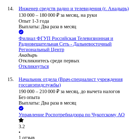
Инженер средств радио и телевидения (г. Анадырь)
130 000
–
180 000
₽
за месяц,
на руки
Опыт 1-3 года
Выплаты: Два раза в месяц
Филиал ФГУП Российская Телевизионная и
Радиовещательная Сеть - Дальневосточный
Региональный Центр
Анадырь
Откликнитесь среди первых
Откликнуться
Начальник отдела (Врач-специалист учреждения
госсанэпидслужбы)
190 000
–
210 000
₽
за месяц,
до вычета налогов
Без опыта
Выплаты: Два раза в месяц
Управление Роспотребнадзора по Чукотскому АО
3.2
•
1
отзыв