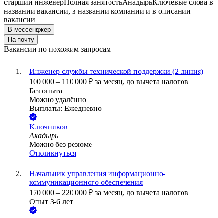
старший инженер
Полная занятость
Анадырь
Ключевые слова в
названии вакансии, в названии компании и в описании
вакансии
В мессенджер
На почту
Вакансии по похожим запросам
Инженер службы технической поддержки (2 линия)
100 000
–
110 000
₽
за месяц,
до вычета налогов
Без опыта
Можно удалённо
Выплаты: Ежедневно
Ключников
Анадырь
Можно без резюме
Откликнуться
Начальник управления информационно-
коммуникационного обеспечения
170 000
–
220 000
₽
за месяц,
до вычета налогов
Опыт 3-6 лет