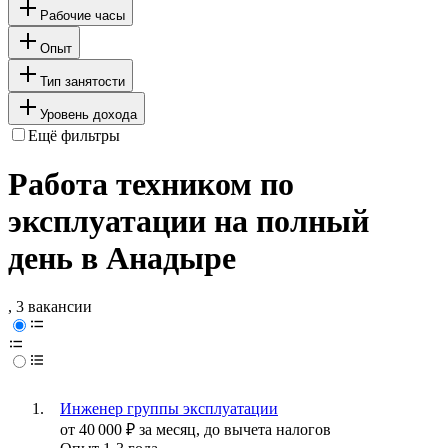
Рабочие часы
Опыт
Тип занятости
Уровень дохода
Ещё фильтры
Работа техником по
эксплуатации на полный
день в Анадыре
, 3 вакансии
Инженер группы эксплуатации
от
40 000
₽
за месяц,
до вычета налогов