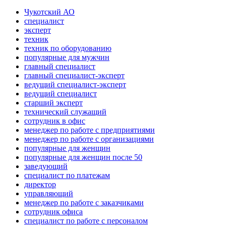
Чукотский АО
специалист
эксперт
техник
техник по оборудованию
популярные для мужчин
главный специалист
главный специалист-эксперт
ведущий специалист-эксперт
ведущий специалист
старший эксперт
технический служащий
сотрудник в офис
менеджер по работе с предприятиями
менеджер по работе с организациями
популярные для женщин
популярные для женщин после 50
заведующий
специалист по платежам
директор
управляющий
менеджер по работе с заказчиками
сотрудник офиса
специалист по работе с персоналом