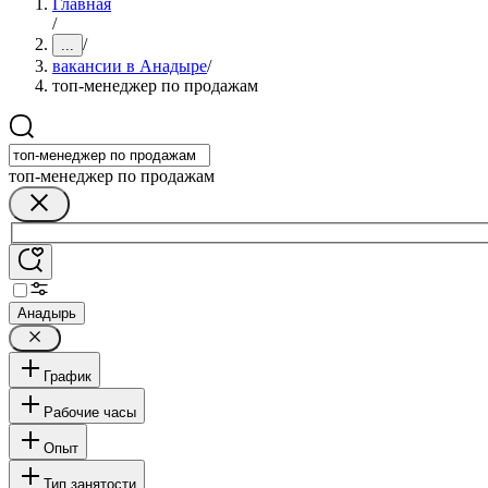
Главная
/
/
...
вакансии в Анадыре
/
топ-менеджер по продажам
топ-менеджер по продажам
Анадырь
График
Рабочие часы
Опыт
Тип занятости