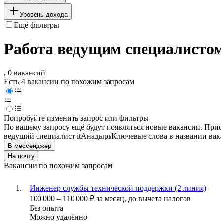
Уровень дохода
Ещё фильтры
Работа ведущим специалистом
, 0 вакансий
Есть 4 вакансии по похожим запросам
Попробуйте изменить запрос или фильтры
По вашему запросу ещё будут появляться новые вакансии. При
ведущий специалист it
Анадырь
Ключевые слова в названии вак
В мессенджер
На почту
Вакансии по похожим запросам
Инженер службы технической поддержки (2 линия)
100 000
–
110 000
₽
за месяц,
до вычета налогов
Без опыта
Можно удалённо