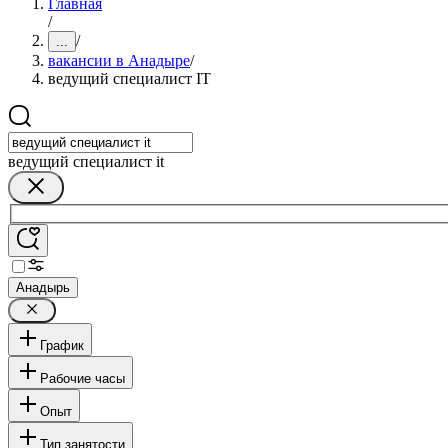
Главная
/
/
...
вакансии в Анадыре
/
ведущий специалист IT
ведущий специалист it
Анадырь
График
Рабочие часы
Опыт
Тип занятости