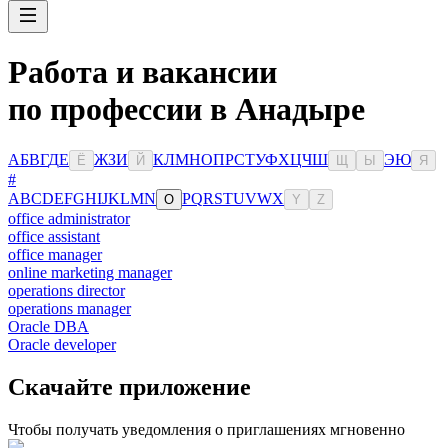
Работа и вакансии
по профессии в Анадыре
А
Б
В
Г
Д
Е
Ж
З
И
К
Л
М
Н
О
П
Р
С
Т
У
Ф
Х
Ц
Ч
Ш
Э
Ю
Ё
Й
Щ
Ы
Я
#
A
B
C
D
E
F
G
H
I
J
K
L
M
N
P
Q
R
S
T
U
V
W
X
O
Y
Z
office administrator
office assistant
office manager
online marketing manager
operations director
operations manager
Oracle DBA
Oracle developer
Скачайте приложение
Чтобы получать уведомления о приглашениях мгновенно