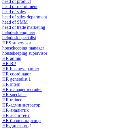
head of product
head of recruitment
head of sales
head of sales department
head of SMM
head of trade marketing
helpdesk engineer
helpdesk specialist
HES supervisor
housekeeping manager
housekeeping supervisor
HR admin
HR BP
HR business partner
HR coordinator
HR generalist
1
HR intern
HR manager recruiter
HR specialist
HR trainee
HR-администратор
HR-аналитик
HR-ассистент
HR бизнес-партнер
HR-директор
1