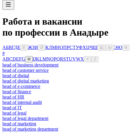
Работа и вакансии
по профессии в Анадыре
А
Б
В
Г
Д
Е
Ж
З
И
К
Л
М
Н
О
П
Р
С
Т
У
Ф
Х
Ц
Ч
Ш
Э
Ю
Ё
Й
Щ
Ы
Я
#
A
B
C
D
E
F
G
I
J
K
L
M
N
O
P
Q
R
S
T
U
V
W
X
H
Y
Z
head of business development
head of customer service
head of digital
head of digital marketing
head of e-commerce
head of finance
head of HR
head of internal audit
head of IT
head of legal
head of legal department
head of marketing
head of marketing department