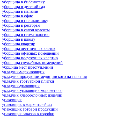
уборщица в библиотеку
уборщица в детский сад
уборщица в магазин
уборщица в офис
уборщица в поликлинику
уборщица в ресторан
уборщица в салон красоты
уборщица в стоматологию
уборщица в школу
уборщица квартир
уборщица лестничных клеток
уборщица офисных помещений
уборщица посуточных квартир
уборщица служебных помещений
убрщица мест преступлений
укладчик-маркировщик
укладчик продукции медицинского назначения
укладчик тротуарной плитки
укладчик-упаковщик
укладчик-упаковщик мороженого
укладчик хлебобулочных изделий
упаковщик
упаковщик в маркетплейсах
упаковщик готовой продукции
упаковщик заказов в коробки