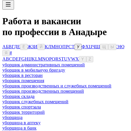
Работа и вакансии
по профессии в Анадыре
А
Б
В
Г
Д
Е
Ж
З
И
К
Л
М
Н
О
П
Р
С
Т
Ф
Х
Ц
Ч
Ш
Э
Ю
Ё
Й
У
Щ
Ы
#
Я
A
B
C
D
E
F
G
H
I
J
K
L
M
N
O
P
Q
R
S
T
U
V
W
X
Y
Z
уборщик административных помещений
уборщик в мобильную бригаду
уборщик в ресторан
уборщик помещения
уборщик производственных и служебных помещений
уборщик производственных помещений
уборщик склада
уборщик служебных помещений
уборщик спортзала
уборщик территорий
уборщица
уборщица в аптеку
уборщица в банк