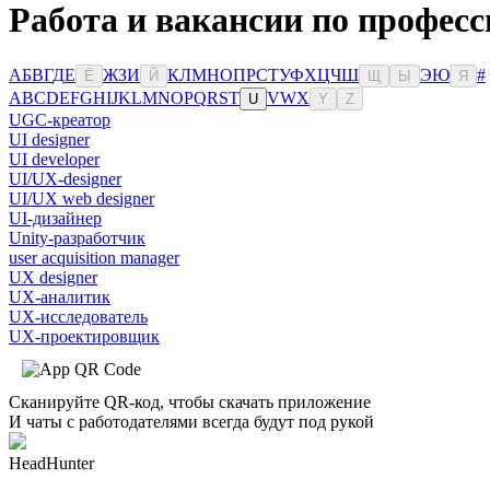
Работа и вакансии по профес
А
Б
В
Г
Д
Е
Ж
З
И
К
Л
М
Н
О
П
Р
С
Т
У
Ф
Х
Ц
Ч
Ш
Э
Ю
#
Ё
Й
Щ
Ы
Я
A
B
C
D
E
F
G
H
I
J
K
L
M
N
O
P
Q
R
S
T
V
W
X
U
Y
Z
UGC-креатор
UI designer
UI developer
UI/UX-designer
UI/UX web designer
UI-дизайнер
Unity-разработчик
user acquisition manager
UX designer
UX-аналитик
UX-исследователь
UX-проектировщик
Сканируйте QR-код, чтобы скачать приложение
И чаты с работодателями всегда будут под рукой
HeadHunter