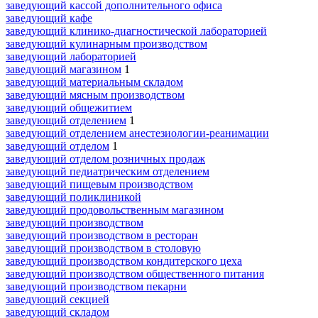
заведующий кассой дополнительного офиса
заведующий кафе
заведующий клинико-диагностической лабораторией
заведующий кулинарным производством
заведующий лабораторией
заведующий магазином
1
заведующий материальным складом
заведующий мясным производством
заведующий общежитием
заведующий отделением
1
заведующий отделением анестезиологии-реанимации
заведующий отделом
1
заведующий отделом розничных продаж
заведующий педиатрическим отделением
заведующий пищевым производством
заведующий поликлиникой
заведующий продовольственным магазином
заведующий производством
заведующий производством в ресторан
заведующий производством в столовую
заведующий производством кондитерского цеха
заведующий производством общественного питания
заведующий производством пекарни
заведующий секцией
заведующий складом