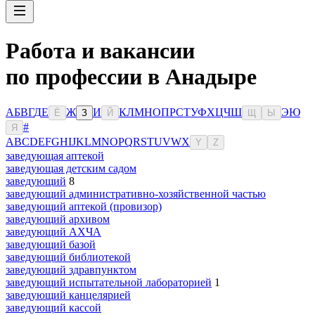
Работа и вакансии
по профессии в Анадыре
А
Б
В
Г
Д
Е
Ж
И
К
Л
М
Н
О
П
Р
С
Т
У
Ф
Х
Ц
Ч
Ш
Э
Ю
Ё
З
Й
Щ
Ы
#
Я
A
B
C
D
E
F
G
H
I
J
K
L
M
N
O
P
Q
R
S
T
U
V
W
X
Y
Z
заведующая аптекой
заведующая детским садом
заведующий
8
заведующий административно-хозяйственной частью
заведующий аптекой (провизор)
заведующий архивом
заведующий АХЧА
заведующий базой
заведующий библиотекой
заведующий здравпунктом
заведующий испытательной лабораторией
1
заведующий канцелярией
заведующий кассой