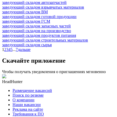
заведующий складом автозапчастей
заведующий складом взрывчатых материалов
заведующий складом ВМ
заведующий складом готовой продукции
заведующий складом ГСМ
заведующий складом запасных частей
заведующий складом на производство
заведующий складом продуктов питания
заведующий складом строительных материалов
заведующий складом сырья
1
2
3
4
5
...
7
дальше
Скачайте приложение
Чтобы получать уведомления о приглашениях мгновенно
HeadHunter
Размещение вакансий
Поиск по резюме
О компании
Наши вакансии
Реклама на сайте
Требования к ПО