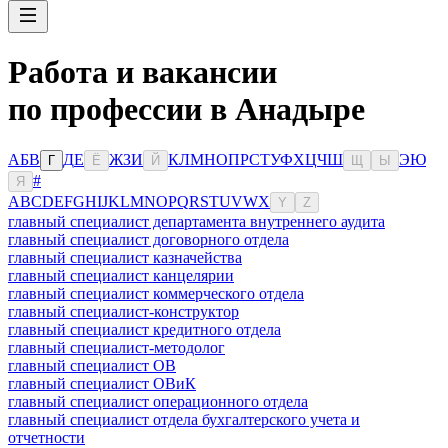
Работа и вакансии
по профессии в Анадыре
А
Б
В
Д
Е
Ж
З
И
К
Л
М
Н
О
П
Р
С
Т
У
Ф
Х
Ц
Ч
Ш
Э
Ю
Г
Ё
Й
Щ
Ы
#
Я
A
B
C
D
E
F
G
H
I
J
K
L
M
N
O
P
Q
R
S
T
U
V
W
X
Y
Z
главный специалист департамента внутреннего аудита
главный специалист договорного отдела
главный специалист казначейства
главный специалист канцелярии
главный специалист коммерческого отдела
главный специалист-конструктор
главный специалист кредитного отдела
главный специалист-методолог
главный специалист ОВ
главный специалист ОВиК
главный специалист операционного отдела
главный специалист отдела бухгалтерского учета и
отчетности