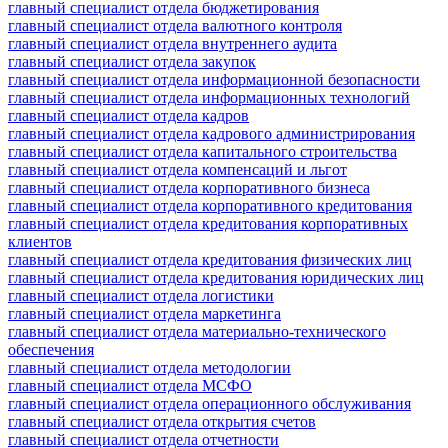
главный специалист отдела бюджетирования
главный специалист отдела валютного контроля
главный специалист отдела внутреннего аудита
главный специалист отдела закупок
главный специалист отдела информационной безопасности
главный специалист отдела информационных технологий
главный специалист отдела кадров
главный специалист отдела кадрового администрирования
главный специалист отдела капитального строительства
главный специалист отдела компенсаций и льгот
главный специалист отдела корпоративного бизнеса
главный специалист отдела корпоративного кредитования
главный специалист отдела кредитования корпоративных
клиентов
главный специалист отдела кредитования физических лиц
главный специалист отдела кредитования юридических лиц
главный специалист отдела логистики
главный специалист отдела маркетинга
главный специалист отдела материально-технического
обеспечения
главный специалист отдела методологии
главный специалист отдела МСФО
главный специалист отдела операционного обслуживания
главный специалист отдела открытия счетов
главный специалист отдела отчетности