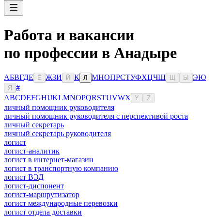
Работа и вакансии
по профессии в Анадыре
А
Б
В
Г
Д
Е
Ж
З
И
К
М
Н
О
П
Р
С
Т
У
Ф
Х
Ц
Ч
Ш
Э
Ю
Ё
Й
Л
Щ
Ы
#
Я
A
B
C
D
E
F
G
H
I
J
K
L
M
N
O
P
Q
R
S
T
U
V
W
X
Y
Z
личный помощник руководителя
личный помощник руководителя с перспективой роста
личный секретарь
личный секретарь руководителя
логист
логист-аналитик
логист в интернет-магазин
логист в транспортную компанию
логист ВЭД
логист-диспонент
логист-маршрутизатор
логист международные перевозки
логист отдела доставки