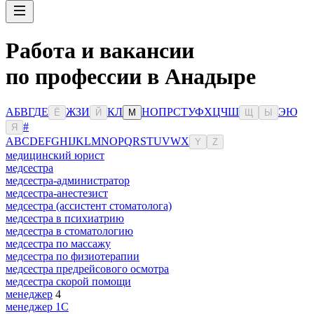
Работа и вакансии
по профессии в Анадыре
А
Б
В
Г
Д
Е
Ж
З
И
К
Л
Н
О
П
Р
С
Т
У
Ф
Х
Ц
Ч
Ш
Э
Ю
Ё
Й
М
Щ
Ы
#
Я
A
B
C
D
E
F
G
H
I
J
K
L
M
N
O
P
Q
R
S
T
U
V
W
X
Y
Z
медицинский юрист
медсестра
медсестра-администратор
медсестра-анестезист
медсестра (ассистент стоматолога)
медсестра в психиатрию
медсестра в стоматологию
медсестра по массажу
медсестра по физиотерапии
медсестра предрейсового осмотра
медсестра скорой помощи
менеджер
4
менеджер 1С