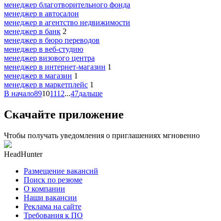
менеджер благотворительного фонда
менеджер в автосалон
менеджер в агентство недвижимости
менеджер в банк
2
менеджер в бюро переводов
менеджер в веб-студию
менеджер визового центра
менеджер в интернет-магазин
1
менеджер в магазин
1
менеджер в маркетплейс
1
В начало
8
9
10
11
12
...
47
дальше
Скачайте приложение
Чтобы получать уведомления о приглашениях мгновенно
HeadHunter
Размещение вакансий
Поиск по резюме
О компании
Наши вакансии
Реклама на сайте
Требования к ПО