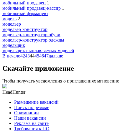
мобильный продавец
1
мобильный продавец-кассир
1
мобильный фармацевт
модель
2
модельер
модельер-конструктор
модельер-конструктор обуви
модельер-конструктор одежды
модельщик
модельщик выплавляемых моделей
В начало
42
43
44
45
46
47
дальше
Скачайте приложение
Чтобы получать уведомления о приглашениях мгновенно
HeadHunter
Размещение вакансий
Поиск по резюме
О компании
Наши вакансии
Реклама на сайте
Требования к ПО