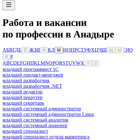
Работа и вакансии
по профессии в Анадыре
А
Б
В
Г
Д
Е
Ж
З
И
К
Л
Н
О
П
Р
С
Т
У
Ф
Х
Ц
Ч
Ш
Э
Ю
Ё
Й
М
Щ
Ы
#
Я
A
B
C
D
E
F
G
H
I
J
K
L
M
N
O
P
Q
R
S
T
U
V
W
X
Y
Z
младший программист 1С
младший продакт-менеджер
младший разработчик
младший разработчик .NET
младший редактор
младший рекрутер
младший секретарь
младший системный администратор
младший системный администратор Linux
младший системный аналитик
младший системный инженер
младший специалист
младший специалист отдела маркетинга