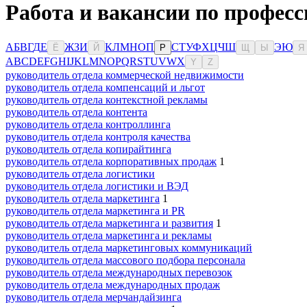
Работа и вакансии по профес
А
Б
В
Г
Д
Е
Ж
З
И
К
Л
М
Н
О
П
С
Т
У
Ф
Х
Ц
Ч
Ш
Э
Ю
Ё
Й
Р
Щ
Ы
Я
A
B
C
D
E
F
G
H
I
J
K
L
M
N
O
P
Q
R
S
T
U
V
W
X
Y
Z
руководитель отдела коммерческой недвижимости
руководитель отдела компенсаций и льгот
руководитель отдела контекстной рекламы
руководитель отдела контента
руководитель отдела контроллинга
руководитель отдела контроля качества
руководитель отдела копирайтинга
руководитель отдела корпоративных продаж
1
руководитель отдела логистики
руководитель отдела логистики и ВЭД
руководитель отдела маркетинга
1
руководитель отдела маркетинга и PR
руководитель отдела маркетинга и развития
1
руководитель отдела маркетинга и рекламы
руководитель отдела маркетинговых коммуникаций
руководитель отдела массового подбора персонала
руководитель отдела международных перевозок
руководитель отдела международных продаж
руководитель отдела мерчандайзинга