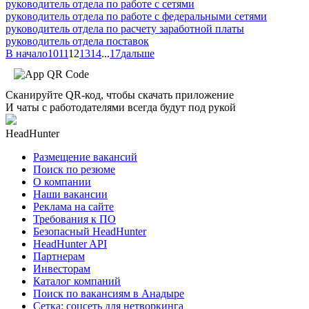
руководитель отдела по работе с сетями
руководитель отдела по работе с федеральными сетями
руководитель отдела по расчету заработной платы
руководитель отдела поставок
В начало
10
11
12
13
14
...
17
дальше
Сканируйте QR-код, чтобы скачать приложение
И чаты с работодателями всегда будут под рукой
HeadHunter
Размещение вакансий
Поиск по резюме
О компании
Наши вакансии
Реклама на сайте
Требования к ПО
Безопасный HeadHunter
HeadHunter API
Партнерам
Инвесторам
Каталог компаний
Поиск по вакансиям в Анадыре
Сетка: соцсеть для нетворкинга