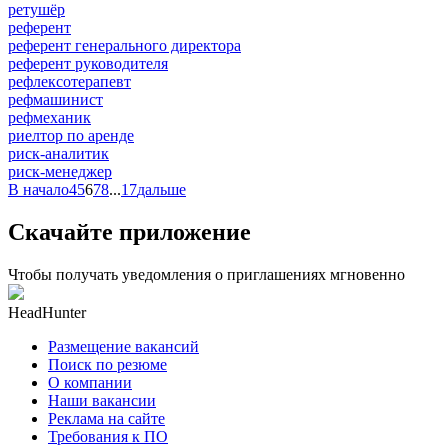
ретушёр
референт
референт генерального директора
референт руководителя
рефлексотерапевт
рефмашинист
рефмеханик
риелтор по аренде
риск-аналитик
риск-менеджер
В начало
4
5
6
7
8
...
17
дальше
Скачайте приложение
Чтобы получать уведомления о приглашениях мгновенно
HeadHunter
Размещение вакансий
Поиск по резюме
О компании
Наши вакансии
Реклама на сайте
Требования к ПО