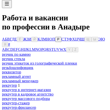
Работа и вакансии
по профессии в Анадыре
А
Б
В
Г
Д
Е
Ж
З
И
К
Л
М
Н
О
П
С
Т
У
Ф
Х
Ц
Ч
Ш
Э
Ю
Ё
Й
Р
Щ
Ы
#
Я
A
B
C
D
E
F
G
H
I
J
K
L
M
N
O
P
Q
R
S
T
U
V
W
X
Y
Z
резчик по камню
резчик стекла
резчик этикеток из голографической пленки
резьбошлифовщик
реквизитор
рекламный агент
рекламный менеджер
рекрутер
1
рекрутер в интернет-магазин
рекрутер в кадровое агентство
рекрутер массового подбора
рекрутер-стажер
рекрутер-фрилансер