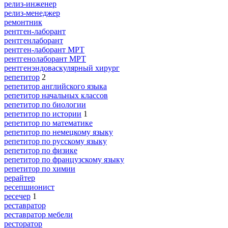
релиз-инженер
релиз-менеджер
ремонтник
рентген-лаборант
рентгенлаборант
рентген-лаборант МРТ
рентгенолаборант МРТ
рентгенэндоваскулярный хирург
репетитор
2
репетитор английского языка
репетитор начальных классов
репетитор по биологии
репетитор по истории
1
репетитор по математике
репетитор по немецкому языку
репетитор по русскому языку
репетитор по физике
репетитор по французскому языку
репетитор по химии
рерайтер
ресепшионист
ресечер
1
реставратор
реставратор мебели
ресторатор