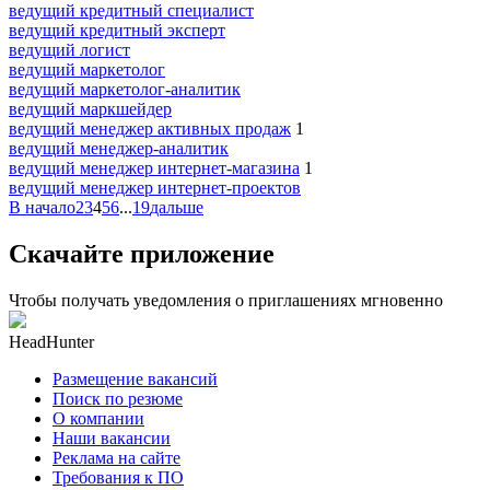
ведущий кредитный специалист
ведущий кредитный эксперт
ведущий логист
ведущий маркетолог
ведущий маркетолог-аналитик
ведущий маркшейдер
ведущий менеджер активных продаж
1
ведущий менеджер-аналитик
ведущий менеджер интернет-магазина
1
ведущий менеджер интернет-проектов
В начало
2
3
4
5
6
...
19
дальше
Скачайте приложение
Чтобы получать уведомления о приглашениях мгновенно
HeadHunter
Размещение вакансий
Поиск по резюме
О компании
Наши вакансии
Реклама на сайте
Требования к ПО