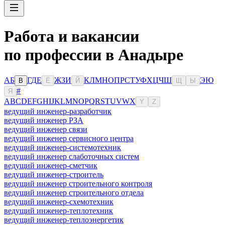
Работа и вакансии
по профессии в Анадыре
А
Б
Г
Д
Е
Ж
З
И
К
Л
М
Н
О
П
Р
С
Т
У
Ф
Х
Ц
Ч
Ш
Э
Ю
В
Ё
Й
Щ
Ы
#
Я
A
B
C
D
E
F
G
H
I
J
K
L
M
N
O
P
Q
R
S
T
U
V
W
X
Y
Z
ведущий инженер-разработчик
ведущий инженер РЗА
ведущий инженер связи
ведущий инженер сервисного центра
ведущий инженер-системотехник
ведущий инженер слаботочных систем
ведущий инженер-сметчик
ведущий инженер-строитель
ведущий инженер строительного контроля
ведущий инженер строительного отдела
ведущий инженер-схемотехник
ведущий инженер-теплотехник
ведущий инженер-теплоэнергетик